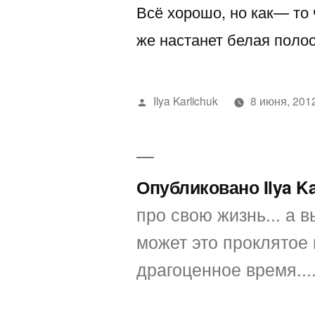
Всё хорошо, но как— то 
же настанет белая полос
Написано
Ilya Karlichuk
8 июня, 201
автором
Опубликовано Ilya K
про свою жизнь... а вы
может это проклятое 
драгоценное время...