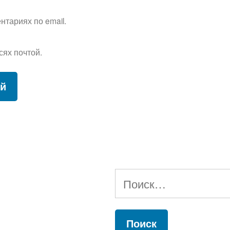
тариях по email.
сях почтой.
Найти: