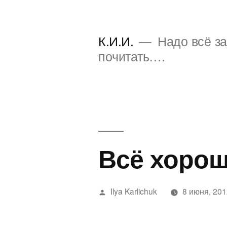
Перейти
к
К.И.И.
Надо всё за
содержимому
почитать….
Всё хорош
Написано
Ilya Karlichuk
8 июня, 20
автором