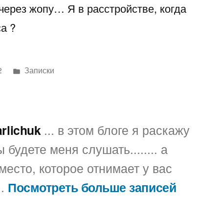
через жопу… Я в расстройстве, когда
но
а ?
Написано
2
Записки
в
arlichuk
... в этом блоге я раскажу
 будете меня слушать........ а
место, которое отнимает у вас
..
Посмотреть больше записей