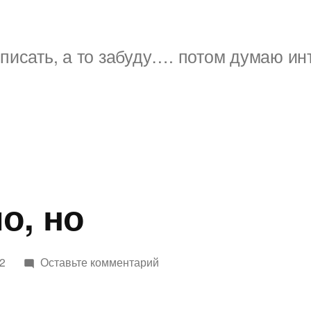
писать, а то забуду…. потом думаю ин
о, но
к
12
Оставьте комментарий
Всё
хорошо,