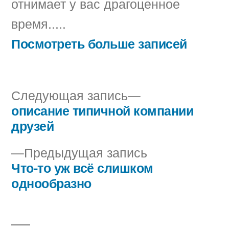
отнимает у вас драгоценное
время.....
Посмотреть больше записей
Следующая
Следующая запись
запись:
описание типичной компании
Навигация
друзей
по
Предыдущая
Предыдущая запись
записям
запись:
Что-то уж всё слишком
однообразно