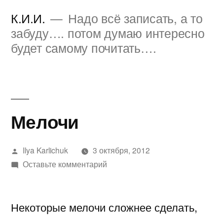
Перейти
К.И.И.
Надо всё записать, а то
к
забуду…. потом думаю интересно
будет самому почитать….
содержимому
Мелочи
Написано
Ilya Karlichuk
3 октября, 2012
автором
к
Оставьте комментарий
Мелочи
Некоторые мелочи сложнее сделать,