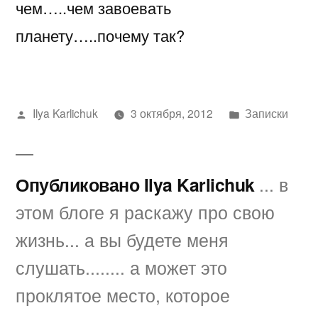
чем…..чем завоевать
планету…..почему так?
Написано
Написано
Ilya Karlichuk
3 октября, 2012
Записки
автором
в
Опубликовано Ilya Karlichuk
... в
этом блоге я раскажу про свою
жизнь... а вы будете меня
слушать........ а может это
проклятое место, которое