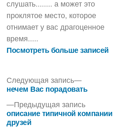
слушать........ а может это
проклятое место, которое
отнимает у вас драгоценное
время.....
Посмотреть больше записей
Следующая
Следующая запись
запись:
нечем Вас порадовать
Навигация
Предыдущая
Предыдущая запись
по
запись:
описание типичной компании
записям
друзей