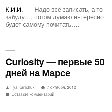
Перейти
К.И.И.
Надо всё записать, а то
к
забуду…. потом думаю интересно
будет самому почитать….
содержимому
Curiosity — первые 50
дней на Марсе
Написано
Ilya Karlichuk
7 октября, 2012
автором
к
Оставьте комментарий
Curiosity
—