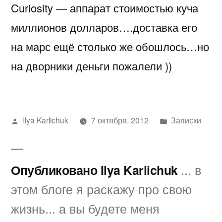
Curiosity — аппарат стоимостью куча
первые
50
миллионов долларов….доставка его
дней
на марс ещё столько же обошлось…но
на
Марсе
на дворники деньги пожалели ))
Написано
Написано
Ilya Karlichuk
7 октября, 2012
Записки
автором
в
Опубликовано Ilya Karlichuk
... в
этом блоге я раскажу про свою
жизнь... а вы будете меня