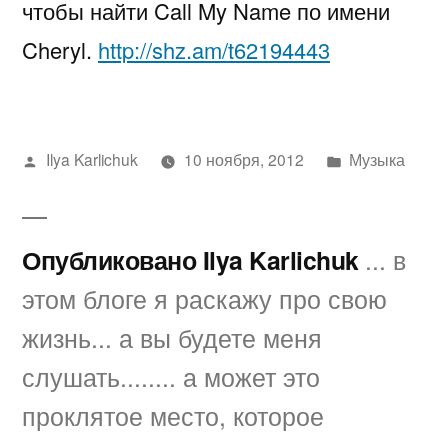
чтобы найти Call My Name по имени
Cheryl
Cheryl.
http://shz.am/t62194443
Написано
Написано
Ilya Karlichuk
10 ноября, 2012
Музыка
автором
в
Опубликовано Ilya Karlichuk
... в
этом блоге я раскажу про свою
жизнь... а вы будете меня
слушать........ а может это
проклятое место, которое