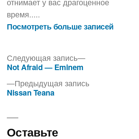
отнимает у вас драгоценное
время.....
Посмотреть больше записей
Следующая
Следующая запись
запись:
Not Afraid — Eminem
Навигация
Предыдущая
Предыдущая запись
по
запись:
Nissan Teana
записям
Оставьте