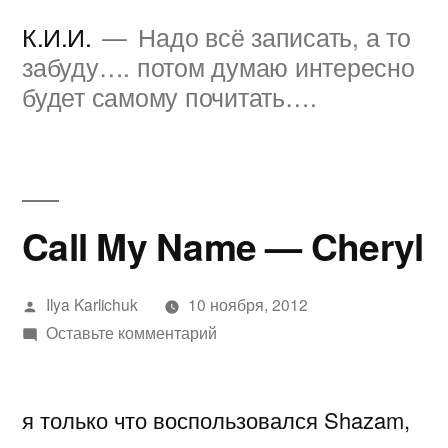
Перейти
К.И.И.
Надо всё записать, а то
к
забуду…. потом думаю интересно
будет самому почитать….
содержимому
Call My Name — Cheryl
Написано
Ilya Karlichuk
10 ноября, 2012
автором
к
Оставьте комментарий
Call
My
я только что воспользовался Shazam,
Name
—