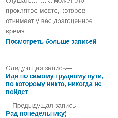
версия
проклятое место, которое
песни.»
отнимает у вас драгоценное
на
YouTube
время.....
Посмотреть больше записей
Следующая
Следующая запись
запись:
Иди по самому трудному пути,
Навигация
по которому никто, никогда не
по
пойдет
записям
Предыдущая
Предыдущая запись
запись:
Рад понедельнику)