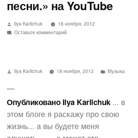
песни.» на YouTube
Написано
Ilya Karlichuk
18 ноября, 2012
автором
к
Оставьте комментарий
Предлагаю
посмотреть
видео
«Романс
Написано
Написано
Ilya Karlichuk
18 ноября, 2012
Музыка
Нины
автором
в
(из
к/
Опубликовано Ilya Karlichuk
... в
ф
Мы
этом блоге я раскажу про свою
из
жизнь... а вы будете меня
будущего)
полная
слушать........ а может это