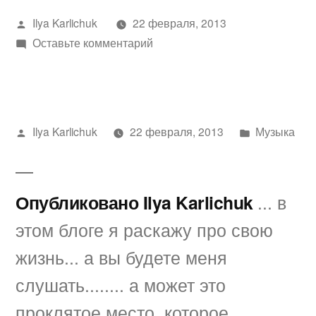
Написано
Ilya Karlichuk
22 февраля, 2013
автором
к
Оставьте комментарий
Предлагаю
посмотреть
видео
«Игорь
Написано
Написано
Ilya Karlichuk
22 февраля, 2013
Музыка
Саруханов
автором
в
Скрипка
лиса»
Опубликовано Ilya Karlichuk
... в
на
YouTube
этом блоге я раскажу про свою
жизнь... а вы будете меня
слушать........ а может это
проклятое место, которое