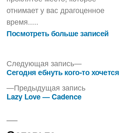
отнимает у вас драгоценное
время.....
Посмотреть больше записей
Следующая
Следующая запись
запись:
Сегодня ебнуть кого-то хочется
Навигация
Предыдущая
Предыдущая запись
по
запись:
Lazy Love — Cadence
записям