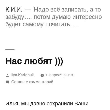
Перейти
К.И.И.
Надо всё записать, а то
к
забуду…. потом думаю интересно
будет самому почитать….
содержимому
Нас любят )))
Написано
Ilya Karlichuk
3 апреля, 2013
автором
к
Оставьте комментарий
Нас
любят
Илья. мы давно сохранили Ваши
)))