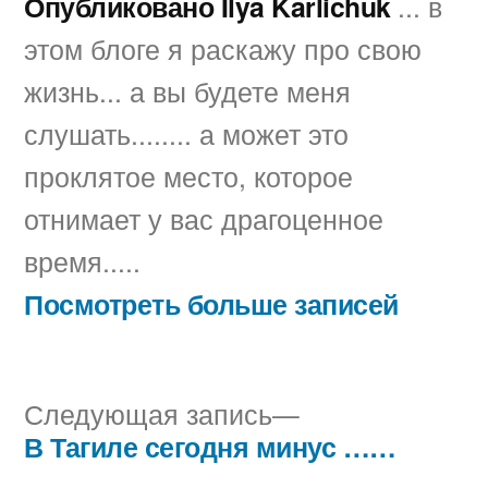
Опубликовано Ilya Karlichuk
... в
этом блоге я раскажу про свою
жизнь... а вы будете меня
слушать........ а может это
проклятое место, которое
отнимает у вас драгоценное
время.....
Посмотреть больше записей
Следующая
Следующая запись
запись:
В Тагиле сегодня минус ……
Навигация