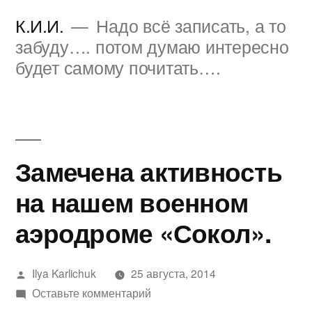
Перейти
К.И.И.
Надо всё записать, а то
к
забуду…. потом думаю интересно
будет самому почитать….
содержимому
Замечена активность
на нашем военном
аэродроме «Сокол».
Написано
Ilya Karlichuk
25 августа, 2014
автором
к
Оставьте комментарий
Замечена