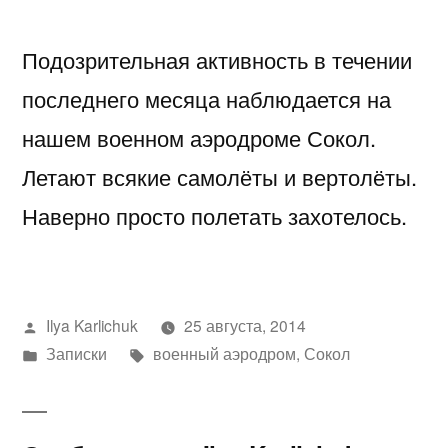
активность
Подозрительная активность в течении
на
нашем
последнего месяца наблюдается на
военном
нашем военном аэродроме Сокол.
аэродроме
«Сокол».
Летают всякие самолёты и вертолёты.
Наверно просто полетать захотелось.
Написано
Ilya Karlichuk
25 августа, 2014
автором
Написано
Метки:
Записки
военный аэродром
,
Сокол
в