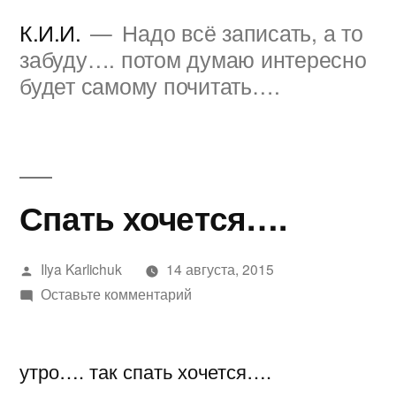
Перейти
К.И.И.
Надо всё записать, а то
к
забуду…. потом думаю интересно
будет самому почитать….
содержимому
Спать хочется….
Написано
Ilya Karlichuk
14 августа, 2015
автором
к
Оставьте комментарий
Спать
хочется….
утро…. так спать хочется….