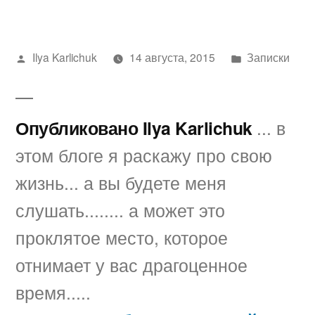
Написано
Написано
Ilya Karlichuk
14 августа, 2015
Записки
автором
в
Опубликовано Ilya Karlichuk
... в
этом блоге я раскажу про свою
жизнь... а вы будете меня
слушать........ а может это
проклятое место, которое
отнимает у вас драгоценное
время.....