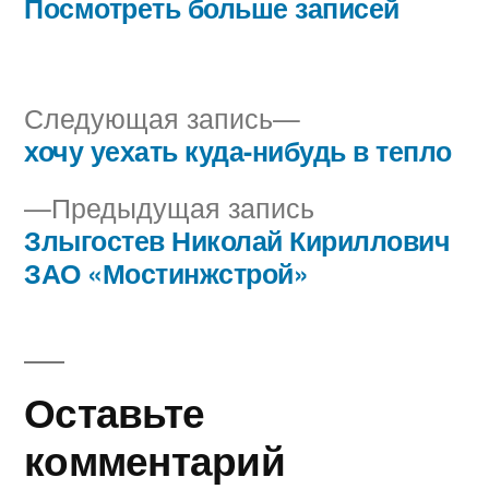
Посмотреть больше записей
Следующая
Следующая запись
запись:
хочу уехать куда-нибудь в тепло
Навигация
Предыдущая
Предыдущая запись
по
запись:
Злыгостев Николай Кириллович
записям
ЗАО «Мостинжстрой»
Оставьте
комментарий