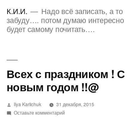
Перейти
К.И.И.
Надо всё записать, а то
к
забуду…. потом думаю интересно
будет самому почитать….
содержимому
Всех с праздником ! С
новым годом !!@
Написано
Ilya Karlichuk
31 декабря, 2015
автором
к
Оставьте комментарий
Всех
с