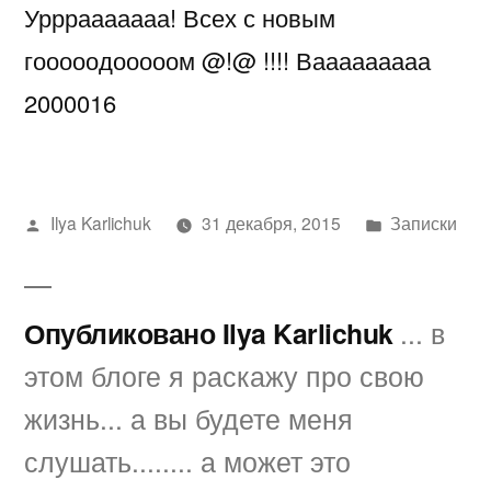
Урррааааааа! Всех с новым
праздником
!
гооооодооооом @!@ !!!! Вааааааааа
С
2000016
новым
годом
!!@
Написано
Написано
Ilya Karlichuk
31 декабря, 2015
Записки
автором
в
Опубликовано Ilya Karlichuk
... в
этом блоге я раскажу про свою
жизнь... а вы будете меня
слушать........ а может это