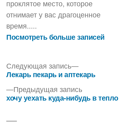
проклятое место, которое
отнимает у вас драгоценное
время.....
Посмотреть больше записей
Следующая
Следующая запись
запись:
Лекарь пекарь и аптекарь
Навигация
Предыдущая
Предыдущая запись
по
запись:
хочу уехать куда-нибудь в тепло
записям