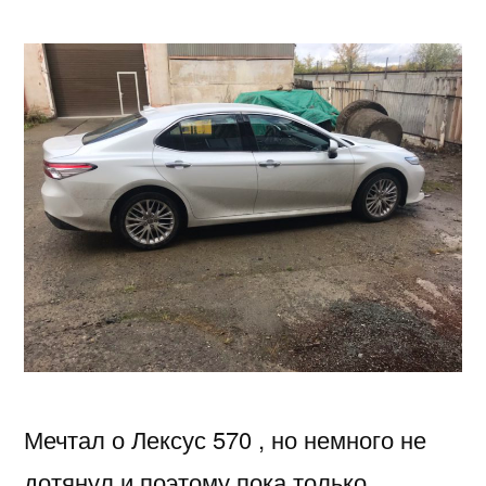
Camry
2018
или
немного
не
дотянул
до
Лексус
570
Мечтал о Лексус 570 , но немного не
дотянул и поэтому пока только