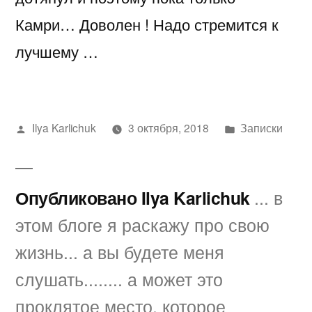
Камри… Доволен ! Надо стремится к
лучшему …
Написано
Написано
Ilya Karlichuk
3 октября, 2018
Записки
автором
в
Опубликовано Ilya Karlichuk
... в
этом блоге я раскажу про свою
жизнь... а вы будете меня
слушать........ а может это
проклятое место, которое