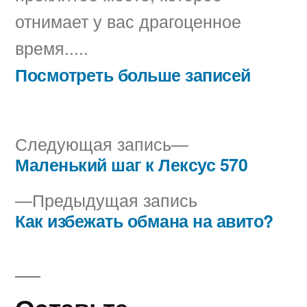
отнимает у вас драгоценное
время.....
Посмотреть больше записей
Следующая
Следующая запись
запись:
Маленький шаг к Лексус 570
Навигация
Предыдущая
Предыдущая запись
по
запись:
Как избежать обмана на авито?
записям