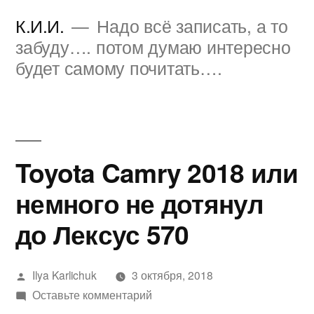
Перейти
К.И.И.
Надо всё записать, а то
к
забуду…. потом думаю интересно
будет самому почитать….
содержимому
Toyota Camry 2018 или
немного не дотянул
до Лексус 570
Написано
Ilya Karlichuk
3 октября, 2018
автором
к
Оставьте комментарий
Toyota