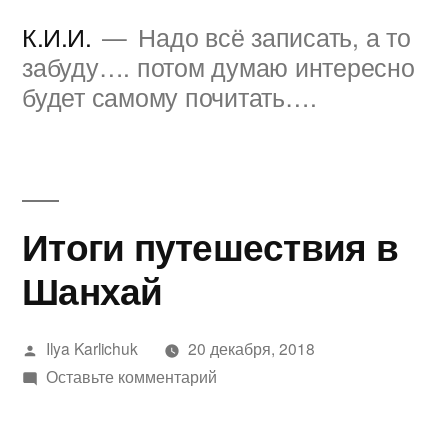
Перейти
К.И.И.
Надо всё записать, а то
к
забуду…. потом думаю интересно
будет самому почитать….
содержимому
Итоги путешествия в
Шанхай
Написано
Ilya Karlichuk
20 декабря, 2018
автором
к
Оставьте комментарий
Итоги
путешествия