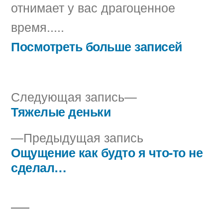
отнимает у вас драгоценное
время.....
Посмотреть больше записей
Следующая
Следующая запись
запись:
Тяжелые деньки
Навигация
Предыдущая
Предыдущая запись
по
запись:
Ощущение как будто я что-то не
записям
сделал…