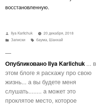
восстановленную.
Написано
Ilya Karlichuk
20 декабря, 2018
автором
Написано
Метки:
Записки
баума
,
Шанхай
в
Опубликовано Ilya Karlichuk
... в
этом блоге я раскажу про свою
жизнь... а вы будете меня
слушать........ а может это
проклятое место, которое