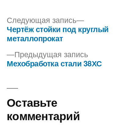
Следующая
Следующая запись
запись:
Чертёж стойки под круглый
Навигация
металлопрокат
по
Предыдущая
Предыдущая запись
записям
запись:
Мехобработка стали 38ХС
Оставьте
комментарий