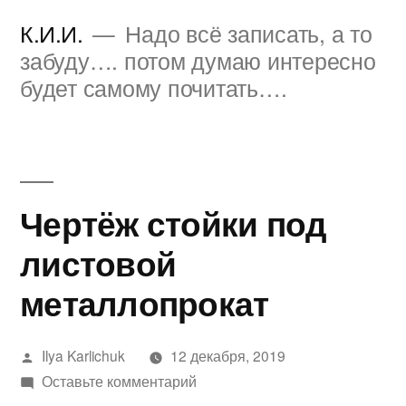
Перейти
К.И.И.
Надо всё записать, а то
к
забуду…. потом думаю интересно
будет самому почитать….
содержимому
Чертёж стойки под
листовой
металлопрокат
Написано
Ilya Karlichuk
12 декабря, 2019
автором
к
Оставьте комментарий
Чертёж