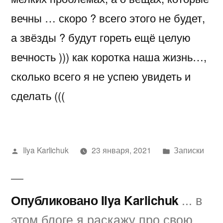
вечны … скоро ? всего этого не будет,
а звёзды ? будут гореть ещё целую
вечность ))) как коротка наша жизнь…,
сколько всего я не успею увидеть и
сделать (((
Написано
Написано
Ilya Karlichuk
23 января, 2021
Записки
автором
в
Опубликовано Ilya Karlichuk
... в
этом блоге я раскажу про свою