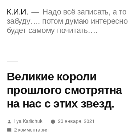
Перейти
К.И.И.
Надо всё записать, а то
к
забуду…. потом думаю интересно
будет самому почитать….
содержимому
Великие короли
прошлого смотрятна
на нас с этих звезд.
Написано
Ilya Karlichuk
23 января, 2021
автором
к
2 комментария
записи