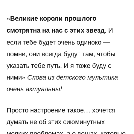
Великие
«
Великие
короли
короли
прошлого
прошлого
смотрятна
на нас
с
этих
звезд
. И
смотрятна
если тебе будет очень одиноко —
на
нас
помни, они всегда будут там, чтобы
с
указать тебе путь. И я тоже буду с
этих
звезд.
ними»
Слова из детского мультика
очень актуальны!
Просто настроение такое… хочется
думать не об этих сиюминутных
мелких проблемах, а о вещах, которые