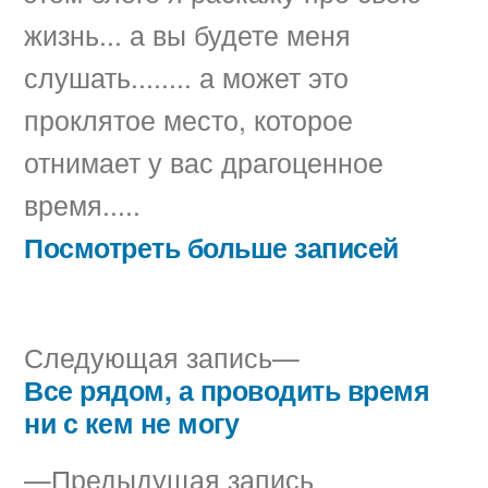
жизнь... а вы будете меня
слушать........ а может это
проклятое место, которое
отнимает у вас драгоценное
время.....
Посмотреть больше записей
Следующая
Следующая запись
запись:
Все рядом, а проводить время
Навигация
ни с кем не могу
по
Предыдущая
Предыдущая запись