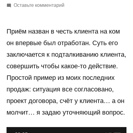
автором
к
Оставьте комментарий
Который
раз
Приём назван в честь клиента на ком
уже
проворачиваю
он впервые был отработан. Суть его
приём
заключается к подталкиванию клиента,
—
«триггер
совершить чтобы какое-то действие.
для
Простой пример из моих последних
Феликса»
продаж: ситуация все согласовано,
проект договора, счёт у клиента… а он
молчит… я задаю уточняющий вопрос.