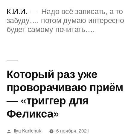
Перейти
К.И.И.
Надо всё записать, а то
к
забуду…. потом думаю интересно
будет самому почитать….
содержимому
Который раз уже
проворачиваю приём
— «триггер для
Феликса»
Написано
Ilya Karlichuk
6 ноября, 2021