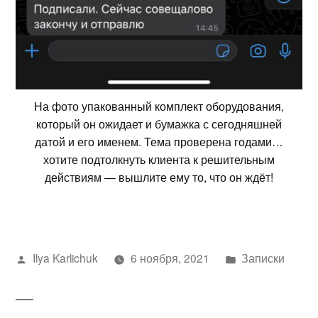
На фото упакованный комплект оборудования,
который он ожидает и бумажка с сегодняшней
датой и его именем. Тема проверена годами…
хотите подтолкнуть клиента к решительным
действиям — вышлите ему то, что он ждёт!
Написано
Написано
Ilya Karlichuk
6 ноября, 2021
Записки
автором
в