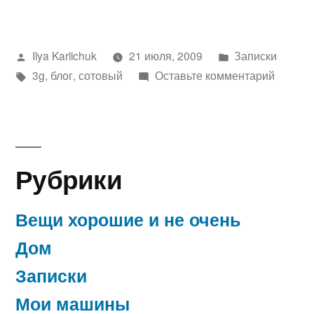
Написано
Написано
Ilya Karlichuk
21 июля, 2009
Записки
автором
Метки:
в
к
3g
,
блог
,
сотовый
Оставьте комментарий
пишу
с
мобиль
опять
Рубрики
Вещи хорошие и не очень
Дом
Записки
Мои машины