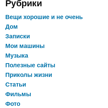
Рубрики
о
крутых
машинах,
Вещи хорошие и не очень
виллах
Дом
и
Записки
дорогих
украшениях
Мои машины
я
Музыка
мечтаю
о
Полезные сайты
DMG
Приколы жизни
MORI
или
Статьи
Mazak
Фильмы
Фото