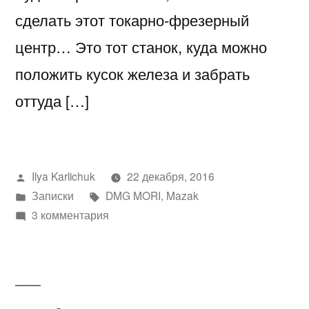
сделать этот токарно-фрезерный
центр… Это тот станок, куда можно
положить кусок железа и забрать
оттуда […]
Написано
Ilya Karlichuk
22 декабря, 2016
автором
Написано
Метки:
Записки
DMG MORI
,
Mazak
в
к
3 комментария
записи
Пока
вы
мечтаете