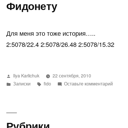
Фидонету
Для меня это тоже история…..
2:5078/22.4 2:5078/26.48 2:5078/15.32
Написано
Ilya Karlichuk
22 сентября, 2010
автором
Написано
Метки:
к
Записки
fido
Оставьте комментарий
в
Fidonet
/
21
сентяб
Рубрики
2010