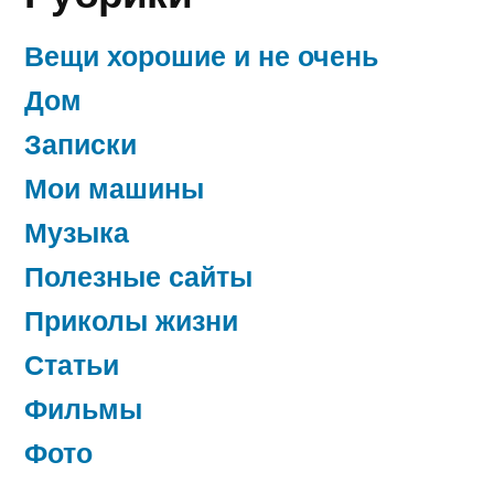
года
—
Вещи хорошие и не очень
двадца
Дом
лет
Записки
россий
Фидоне
Мои машины
Музыка
Полезные сайты
Приколы жизни
Статьи
Фильмы
Фото