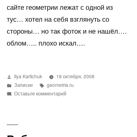
сайте геометрии лежат с одной из
тус… хотел на себя взглянуть со
стороны… но так фоток и не нашёл….
облом….. плохо искал….
Написано
Ilya Karlichuk
18 октября, 2008
автором
Написано
Метки:
Записки
geometria.ru
в
к
Оставьте комментарий
geometria.ru