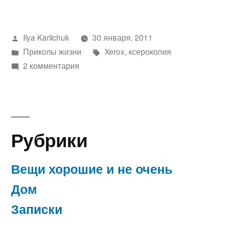
Написано
Ilya Karlichuk
30 января, 2011
автором
Написано
Метки:
Приколы жизни
Xerox
,
ксерокопия
в
к
2 комментария
записи
Слово
ксерокопия
Рубрики
Вещи хорошие и не очень
Дом
Записки