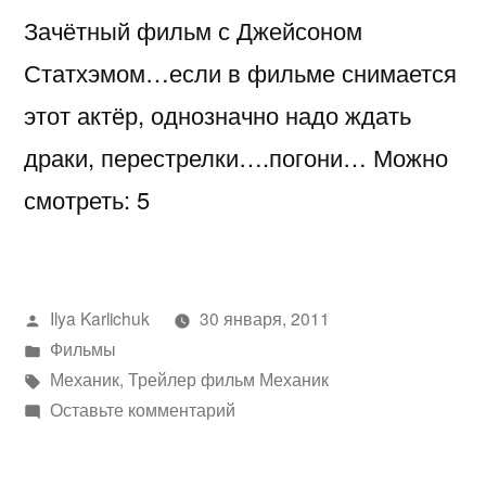
Зачётный фильм с Джейсоном
Статхэмом…если в фильме снимается
этот актёр, однозначно надо ждать
драки, перестрелки….погони… Можно
смотреть: 5
Написано
Ilya Karlichuk
30 января, 2011
автором
Написано
Фильмы
в
Метки:
Механик
,
Трейлер фильм Механик
к
Оставьте комментарий
Трейлер
фильм