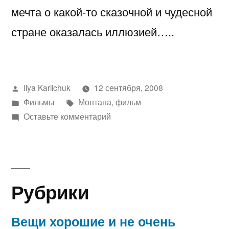
мечта о какой-то сказочной и чудесной
стране оказалась иллюзией…..
Написано
Ilya Karlichuk
12 сентября, 2008
автором
Написано
Метки:
Фильмы
Монтана
,
фильм
в
к
Оставьте комментарий
фильм
Монтана
Рубрики
Вещи хорошие и не очень