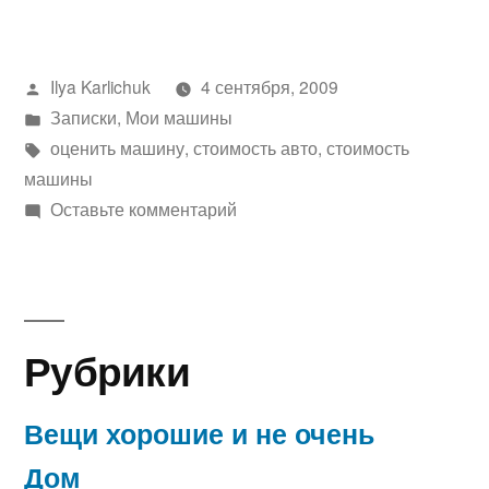
Написано
Ilya Karlichuk
4 сентября, 2009
автором
Написано
Записки
,
Мои машины
в
Метки:
оценить машину
,
стоимость авто
,
стоимость
машины
к
Оставьте комментарий
Стоимость
моей
машины….
Рубрики
Вещи хорошие и не очень
Дом