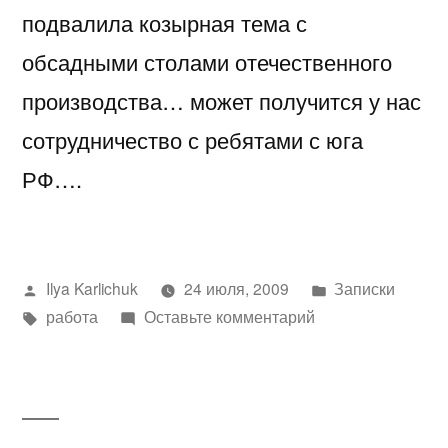
подвалила козырная тема с
обсадными столами отечественного
производства… может получится у нас
сотрудничество с ребятами с юга
РФ….
Написано
Написано
Ilya Karlichuk
24 июля, 2009
Записки
автором
Метки:
к
в
работа
Оставьте комментарий
работа..опять
один