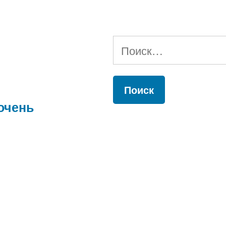
–
Addicted
Найти:
очень