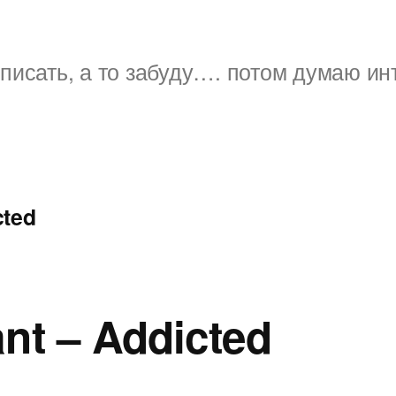
писать, а то забуду…. потом думаю ин
cted
nt – Addicted