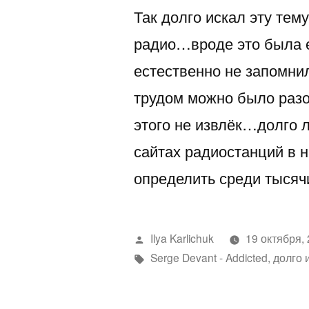
Так долго искал эту те
радио…вроде это была 
естественно не запомни
трудом можно было разо
этого не извлёк…долго 
сайтах радиостанций в 
определить среди тысяч
Написано
Ilya Karlichuk
19 октября,
автором
Метки:
Serge Devant - Addicted
,
долго 