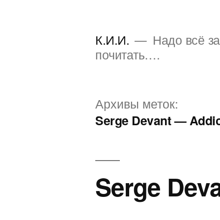
Перейти
к
К.И.И.
Надо всё за
содержимому
почитать….
Архивы меток:
Serge Devant — Addi
Serge Deva