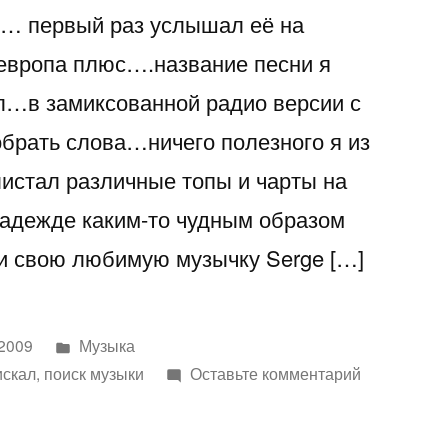
му… первый раз услышал её на
европа плюс….название песни я
л…в замиксованной радио версии с
брать слова…ничего полезного я из
листал различные топы и чарты на
надежде каким-то чудным образом
и свою любимую музычку Serge […]
Написано
 2009
Музыка
в
к
искал
,
поиск музыки
Оставьте комментарий
Serge
Devant