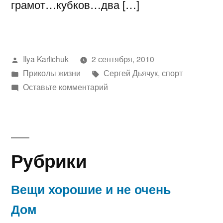
грамот…кубков…два […]
Написано
Ilya Karlichuk
2 сентября, 2010
автором
Написано
Метки:
Приколы жизни
Сергей Дьячук
,
спорт
в
к
Оставьте комментарий
Спорт
в
России
и
Рубрики
Нижнем
Тагиле
Вещи хорошие и не очень
Дом