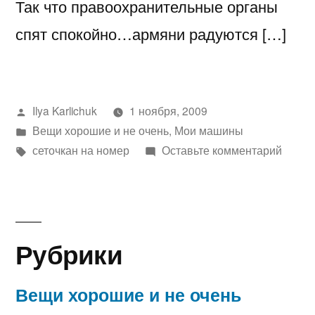
Так что правоохранительные органы
спят спокойно…армяни радуются […]
Написано
Ilya Karlichuk
1 ноября, 2009
автором
Написано
Вещи хорошие и не очень
,
Мои машины
в
Метки:
к
сеточкан на номер
Оставьте комментарий
сеточк
на
номер
знак
Рубрики
Вещи хорошие и не очень