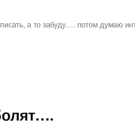
писать, а то забуду…. потом думаю ин
 болят….