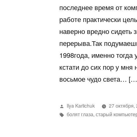
последнее время от ком
работе практически цел
наверно вредно сидеть 
перерыва.Так подумаешь
1998года, именно тогда 
кстати до сих пор у мня
восьмое чудо света… […
Написано
Ilya Karlichuk
27 октября,
автором
Метки:
болят глаза
,
старый компьюте