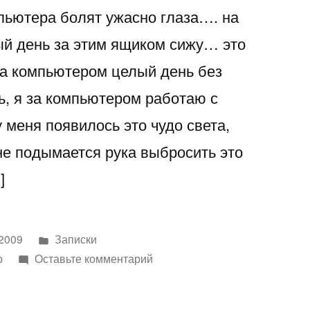
пьютера болят ужасно глаза…. на
ый день за этим ящиком сижу… это
за компьютером целый день без
, я за компьютером работаю с
у меня появилось это чудо света,
 не подымается рука выбросить это
]
Написано
 2009
Записки
в
к
р
Оставьте комментарий
глаза
так