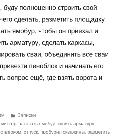
, буду полноценно строить свой
чего сделать, разметить площадку
зать ямобур, чтобы он приехал и
ть арматуру, сделать каркасы,
нировать сваи, объединить все сваи
ривезти пеноблок и начинать его
 вопрос ещё, где взять ворота и
Написано
09
Записки
в
 миксер
,
заказать ямобур
,
купить арматуру
,
остверком
,
отпуск
,
пробурил скважины
,
разметить