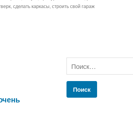
тверк
,
сделать каркасы
,
строить свой гараж
”
Найти:
очень