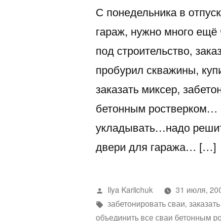
С понедельника в отпуск
гараж, нужно много ещё 
под строительство, зака
пробурил скважины, купи
заказать миксер, забето
бетонным ростверком… п
укладывать…надо решить
двери для гаража… […]
Написано
Ilya Karlichuk
31 июля, 20
автором
Метки:
забетонировать сваи
,
заказать
объединить все сваи бетонным р