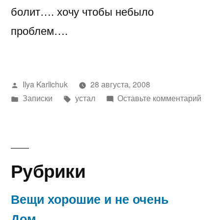
болит…. хочу чтобы небыло
проблем….
Написано
Ilya Karlichuk
28 августа, 2008
автором
Написано
Метки:
к
Записки
устал
Оставьте комментарий
в
буу
я
уста
Рубрики
Вещи хорошие и не очень
Дом