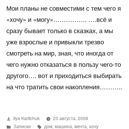
Мои планы не совместими с тем чего я
«хочу» и «могу»……………. ….всё и
сразу бывает только в сказках, а мы
уже взрослые и привыкли трезво
смотреть на мир, зная, что иногда от
чего нужно отказаться в пользу чего-то
другого…. вот и приходиться выбирать
на что тратить свои накопления………..
Написано
Ilya Karlichuk
23 августа, 2008
автором
Написано
Метки:
Записки
дом
,
машина
,
мечта
,
хочу