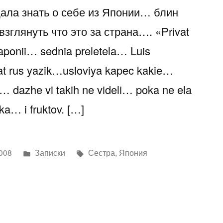
дала знать о себе из Японии… блин
зглянуть что это за страна…. «Privat
aponii… sednia preletela… Luis
shat rus yazik…usloviya kapec kakie…
 dazhe vi takih ne videli… poka ne ela
ka… i fruktov. […]
Написано
Метки:
2008
Записки
Сестра
,
Япония
в
ла…