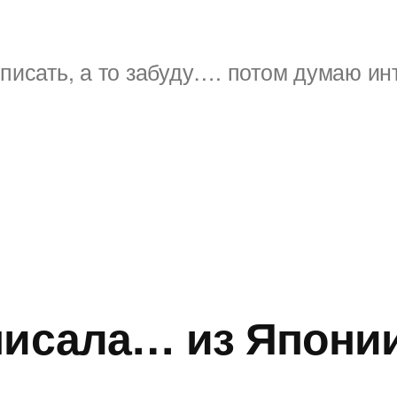
писать, а то забуду…. потом думаю ин
писала… из Япони