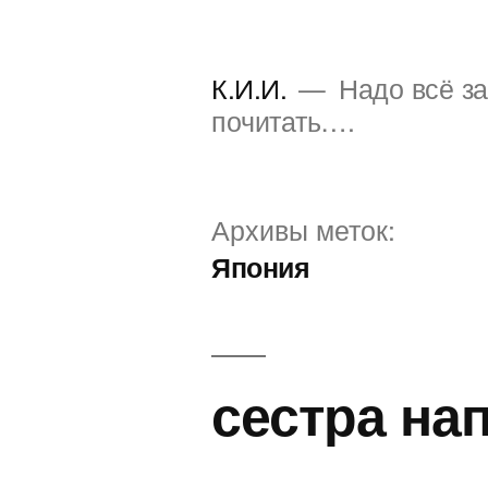
Перейти
к
К.И.И.
Надо всё за
содержимому
почитать….
Архивы меток:
Япония
сестра на