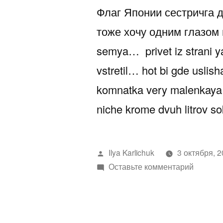
Флаг Японии сестричга 
тоже хочу одним глазом в
semya… privet iz strani y
vstretil… hot bi gde usli
komnatka very malenkaya…
niche krome dvuh litrov so
Написано
Ilya Karlichuk
3 октября, 
автором
к
Оставьте комментарий
сестра
написа
из
Японии