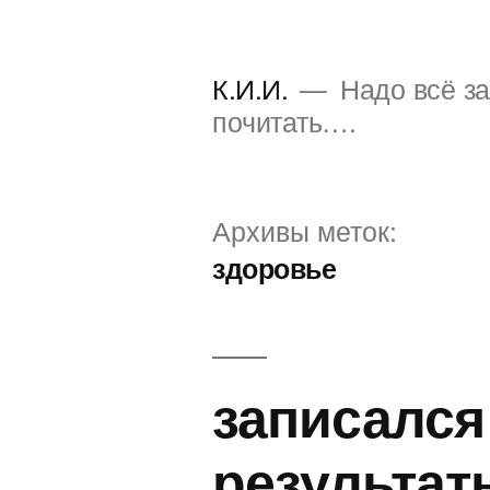
Перейти
к
К.И.И.
Надо всё за
содержимому
почитать….
Архивы меток:
здоровье
записался
результа