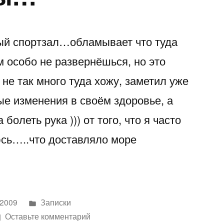
ый спортзал…обламывает что туда
м особо не развернёшься, но это
не так много туда хожу, заметил уже
е изменения в своём здоровье, а
болеть рука ))) от того, что я часто
юсь…..что доставляло море
Написано
 2009
Записки
в
к
Оставьте комментарий