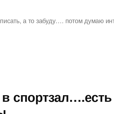
писать, а то забуду…. потом думаю ин
 в спортзал….есть
ты…