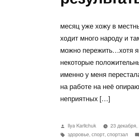
месяц уже хожу в местн
ходит много народу и та
можно пережить…хотя я 
некоторые положительны
именно у меня перестала 
на работе на неё опира
неприятных […]
Написано
Ilya Karlichuk
23 декабря,
автором
Метки:
здоровье
,
спорт
,
спортзал