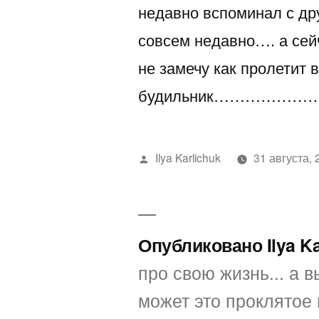
недавно вспоминал с др
совсем недавно…. а сей
не замечу как пролетит 
будильник…………………
Написано
Ilya Karlichuk
31 августа, 
автором
Опубликовано Ilya K
про свою жизнь... а вы
может это проклятое 