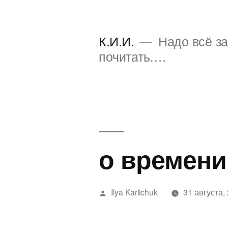
Перейти
к
К.И.И.
Надо всё за
содержимому
почитать….
о време
Написано
Ilya Karlichuk
31 августа,
автором