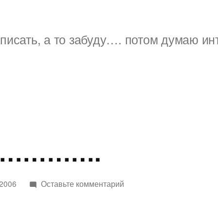
писать, а то забуду…. потом думаю ин
ни………….
к
 2006
Оставьте комментарий
о
времени………….