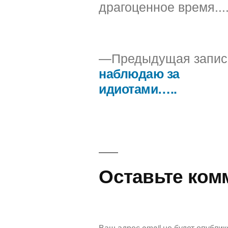
драгоценное время...
Предыдущая запис
наблюдаю за
Навигация
идиотами…..
по
записям
Оставьте ком
Ваш адрес email не будет опублик