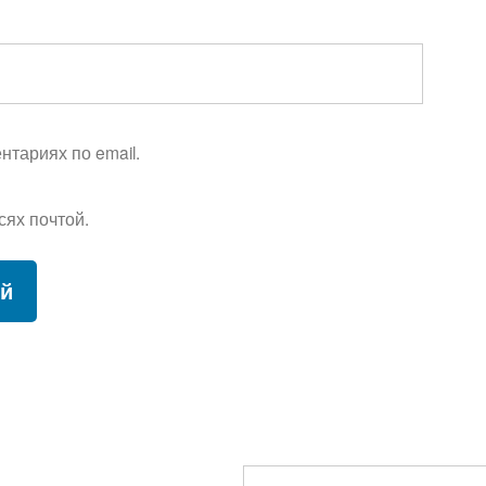
тариях по email.
сях почтой.
Найти: