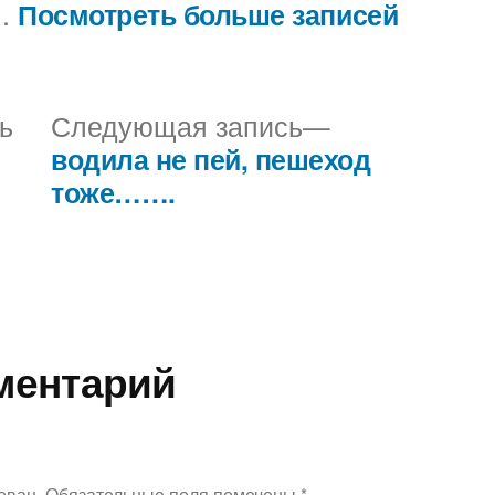
..
Посмотреть больше записей
Предыдущая
Следующая
ь
Следующая запись
запись:
запись:
водила не пей, пешеход
тоже…….
ментарий
ован.
Обязательные поля помечены
*