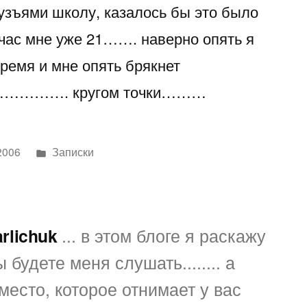
узъями школу, казалось бы это было
час мне уже 21……. наверно опять я
время и мне опять брякнет
…………. кругом точки………
Написано
2006
Записки
в
arlichuk
... в этом блоге я раскажу
 будете меня слушать........ а
место, которое отнимает у вас