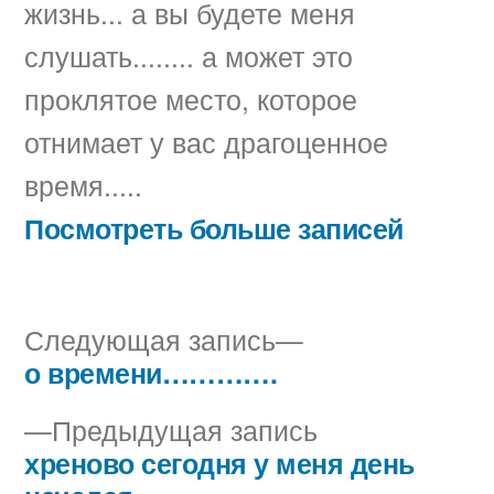
жизнь... а вы будете меня
слушать........ а может это
проклятое место, которое
отнимает у вас драгоценное
время.....
Посмотреть больше записей
Следующая
Следующая запись
запись:
о времени………….
Навигация
Предыдущая
Предыдущая запись
по
запись:
хреново сегодня у меня день
записям