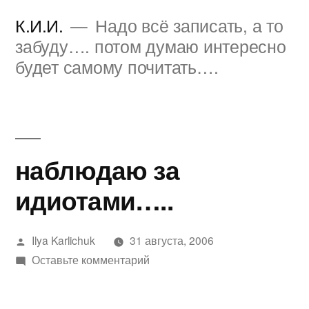
Перейти
К.И.И.
Надо всё записать, а то
к
забуду…. потом думаю интересно
будет самому почитать….
содержимому
наблюдаю за
идиотами…..
Написано
Ilya Karlichuk
31 августа, 2006
автором
к
Оставьте комментарий
наблюдаю
за