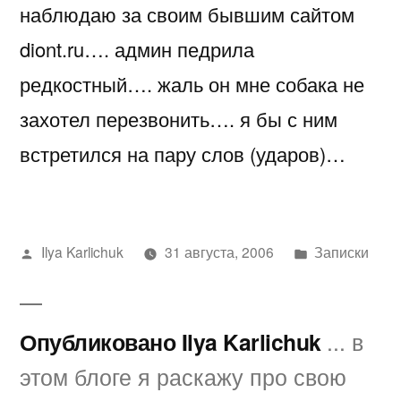
наблюдаю за своим бывшим сайтом
идиотами…..
diont.ru…. админ педрила
редкостный…. жаль он мне собака не
захотел перезвонить…. я бы с ним
встретился на пару слов (ударов)…
Написано
Написано
Ilya Karlichuk
31 августа, 2006
Записки
автором
в
Опубликовано Ilya Karlichuk
... в
этом блоге я раскажу про свою