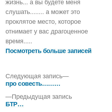
жизнь... а вы будете меня
слушать........ а может это
проклятое место, которое
отнимает у вас драгоценное
время.....
Посмотреть больше записей
Следующая
Следующая запись
запись:
про совесть………
Навигация
Предыдущая
Предыдущая запись
по
запись:
БТР…
записям