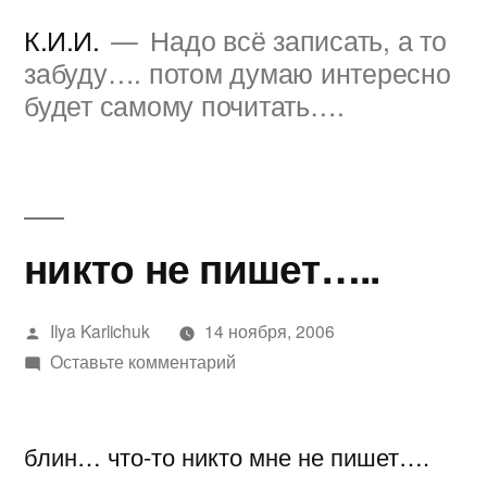
Перейти
К.И.И.
Надо всё записать, а то
к
забуду…. потом думаю интересно
будет самому почитать….
содержимому
никто не пишет…..
Написано
Ilya Karlichuk
14 ноября, 2006
автором
к
Оставьте комментарий
никто
не
блин… что-то никто мне не пишет….
пишет…..