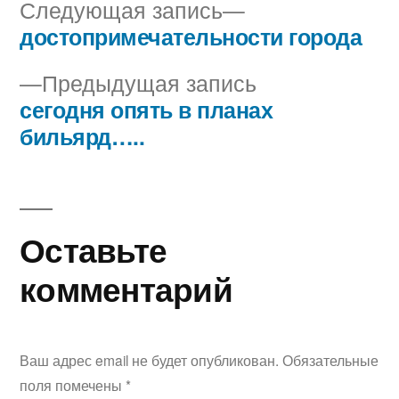
Следующая
Следующая запись
запись:
достопримечательности города
Навигация
Предыдущая
Предыдущая запись
по
запись:
сегодня опять в планах
записям
бильярд…..
Оставьте
комментарий
Ваш адрес email не будет опубликован.
Обязательные
поля помечены
*