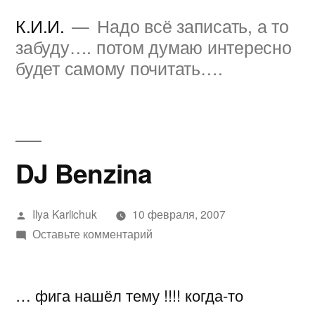
Перейти
К.И.И.
Надо всё записать, а то
к
забуду…. потом думаю интересно
будет самому почитать….
содержимому
DJ Benzina
Написано
Ilya Karlichuk
10 февраля, 2007
автором
к
Оставьте комментарий
DJ
Benzina
… фига нашёл тему !!!! когда-то