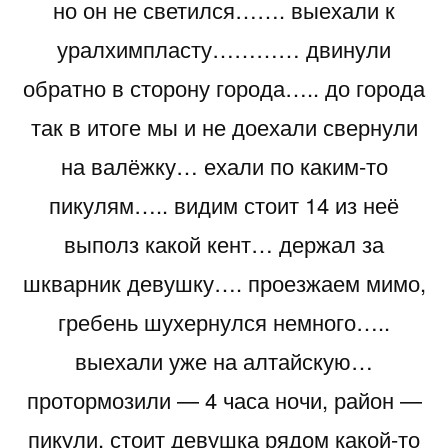
но он не светился……. выехали к
уралхимпласту………… двинули
обратно в сторону города….. до города
так в итоге мы и не доехали свернули
на валёжку… ехали по каким-то
пикулям….. видим стоит 14 из неё
выполз какой кент… держал за
шкварник девушку…. проезжаем мимо,
гребень шухернулся немного…..
выехали уже на алтайскую…
протормозили — 4 часа ночи, район —
пикули, стоит девушка рядом какой-то