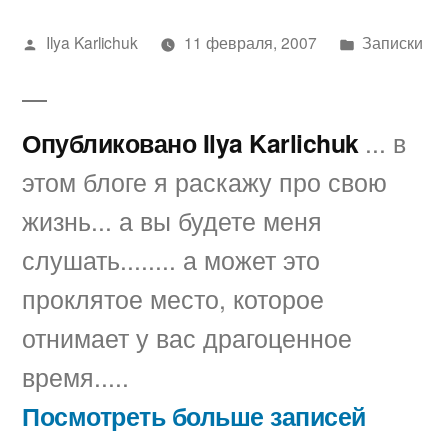
Написано
Написано
Ilya Karlichuk
11 февраля, 2007
Записки
автором
в
Опубликовано Ilya Karlichuk
... в
этом блоге я раскажу про свою
жизнь... а вы будете меня
слушать........ а может это
проклятое место, которое
отнимает у вас драгоценное
время.....
Посмотреть больше записей