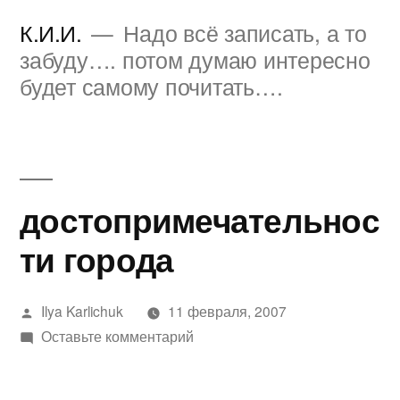
Перейти
К.И.И.
Надо всё записать, а то
к
забуду…. потом думаю интересно
будет самому почитать….
содержимому
достопримечательнос
ти города
Написано
Ilya Karlichuk
11 февраля, 2007
автором
к
Оставьте комментарий
достопримечательности
города