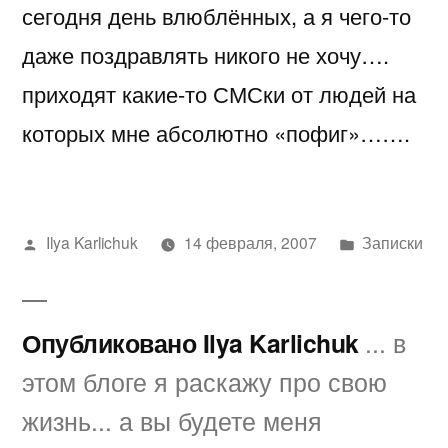
сегодня день влюблённых, а я чего-то
день
влюблённых….
даже поздравлять никого не хочу….
приходят какие-то СМСки от людей на
которых мне абсолютно «пофиг»…….
Написано
Написано
Ilya Karlichuk
14 февраля, 2007
Записки
автором
в
Опубликовано Ilya Karlichuk
... в
этом блоге я раскажу про свою
жизнь... а вы будете меня