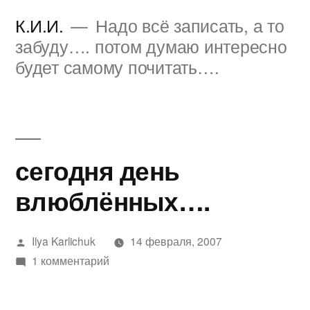
Перейти
К.И.И.
Надо всё записать, а то
к
забуду…. потом думаю интересно
будет самому почитать….
содержимому
сегодня день
влюблённых….
Написано
Ilya Karlichuk
14 февраля, 2007
автором
к
1 комментарий
записи
сегодня