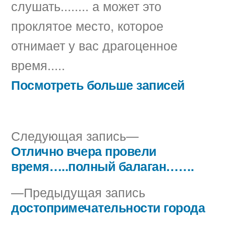
слушать........ а может это
проклятое место, которое
отнимает у вас драгоценное
время.....
Посмотреть больше записей
Следующая
Следующая запись
запись:
Отлично вчера провели
Навигация
время…..полный балаган…….
по
Предыдущая
Предыдущая запись
записям
запись:
достопримечательности города