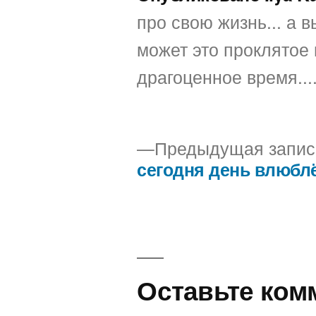
про свою жизнь... а вы
может это проклятое 
драгоценное время...
Предыдущая запис
сегодня день влюб
Навигация
по
записям
Оставьте ком