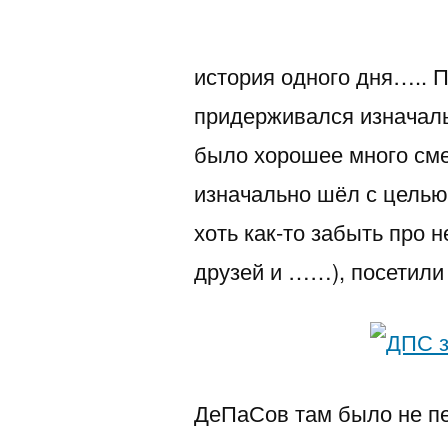
автором
история одного дня….. 
придерживался изначал
было хорошее много сме
изначально шёл с целью 
хоть как-то забыть про 
друзей и ……), посетил
ДеПаСов там было не п