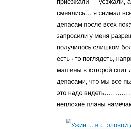
приезжали — уезжали, а
смеялись… я снимал всё
депасам после всех по
запросили у меня разре
получилось слишком бо
есть что поглядеть, нап
машины в которой спит 
депасами, что мы все п
это надо видеть………………
неплохие планы намеч