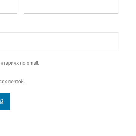
тариях по email.
сях почтой.