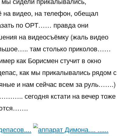
 мы сидели прикалывались,
 на видео, на телефон, обещал
казать по ОРТ…… правда они
шения на видеосъёмку (жаль видео
льшое….. там столько приколов……
ример как Борисмен стучит в окно
депас, как мы прикалывались рядом с
ьяные и нам сейчас всем за руль…….)
….. сегодня кстати на вечер тоже
аются…….