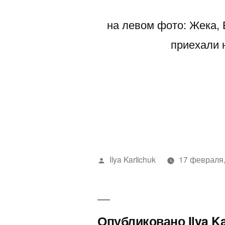
на левом фото: Жека,
приехали 
Написано
Ilya Karlichuk
17 февраля,
автором
Опубликовано Ilya K