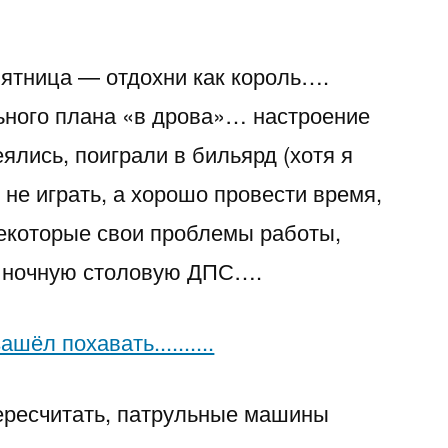
Отлично
вчера
Пятница — отдохни как король….
провели
время…..полный
ьного плана «в дрова»… настроение
балаган…….
ялись, поиграли в бильярд (хотя я
не играть, а хорошо провести время,
некоторые свои проблемы работы,
и ночную столовую ДПС….
ересчитать, патрульные машины