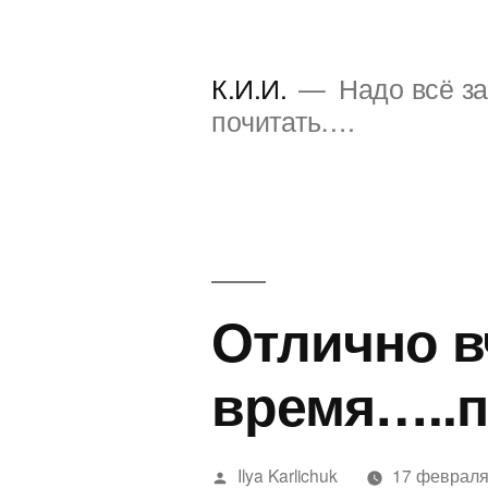
Перейти
к
К.И.И.
Надо всё за
содержимому
почитать….
Отлично в
время…..
Написано
Ilya Karlichuk
17 февраля