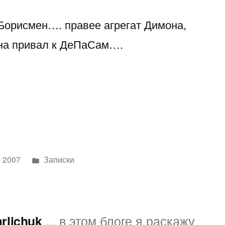
 Борисмен…. правее агрегат Димона,
на привал к ДеПаСам….
Написано
 2007
Записки
в
arlichuk
... в этом блоге я раскажу