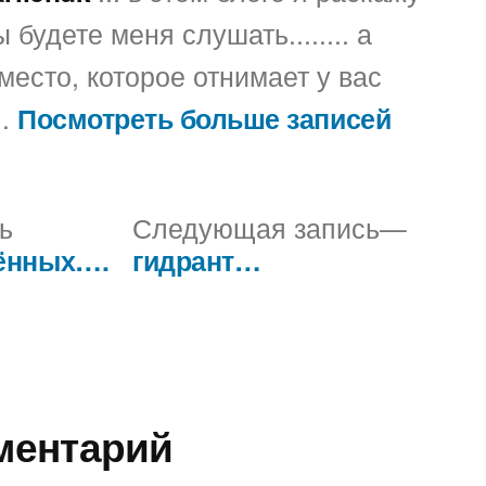
 будете меня слушать........ а
место, которое отнимает у вас
..
Посмотреть больше записей
Предыдущая
След
ь
Следующая запись
запись:
запись
лённых….
гидрант…
ментарий