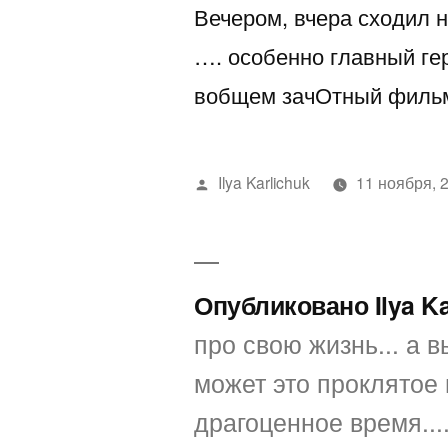
Вечером, вчера сходил 
…. особенно главный ге
вобщем зачОтный фил
Написано
Ilya Karlichuk
11 ноября, 
автором
Опубликовано Ilya K
про свою жизнь... а вы
может это проклятое 
драгоценное время...