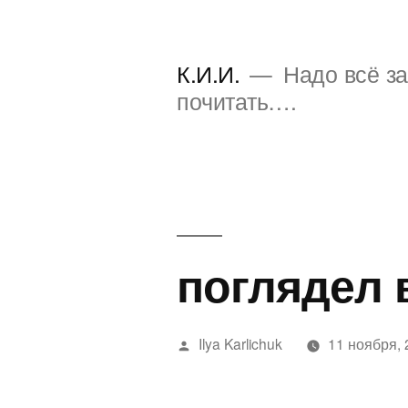
Перейти
к
К.И.И.
Надо всё за
содержимому
почитать….
поглядел 
Написано
Ilya Karlichuk
11 ноября,
автором