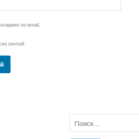
тариях по email.
сях почтой.
Найти: