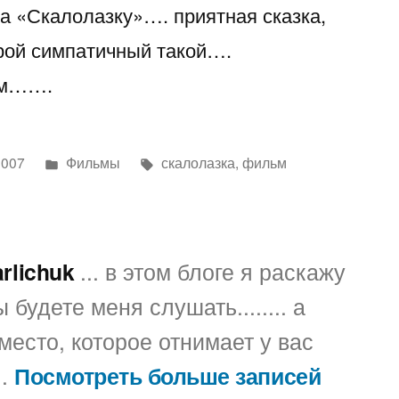
на «Скалолазку»…. приятная сказка,
«Скалолазку»
рой симпатичный такой….
ьм…….
Написано
Метки:
2007
Фильмы
скалолазка
,
фильм
в
arlichuk
... в этом блоге я раскажу
 будете меня слушать........ а
место, которое отнимает у вас
..
Посмотреть больше записей