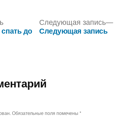
Предыдущая
Сле
ь
Следующая запись
запись:
запис
 спать до
Следующая запись
ментарий
ован.
Обязательные поля помечены
*