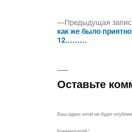
Предыдущая запис
как же было приятно
Навигация
12………
по
записям
Оставьте ком
Ваш адрес email не будет опублик
Комментарий
*