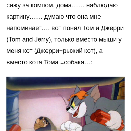
сижу за компом, дома…… наблюдаю
картину….
картину…… думаю что она мне
напоминает…. вот понял Том и Джерри
(Tom and Jerry), только вместо мыши у
меня кот (Джерри=рыжий кот), а
вместо кота Тома =собака…: