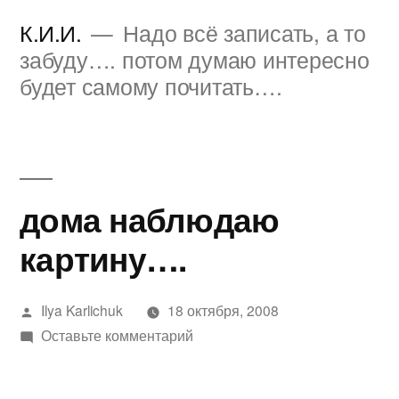
Перейти
К.И.И.
Надо всё записать, а то
к
забуду…. потом думаю интересно
будет самому почитать….
содержимому
дома наблюдаю
картину….
Написано
Ilya Karlichuk
18 октября, 2008
автором
к
Оставьте комментарий
дома
наблюдаю