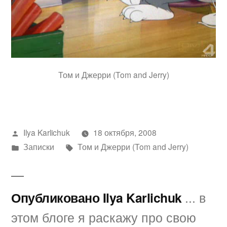
Том и Джерри (Tom and Jerry)
Написано
Ilya Karlichuk
18 октября, 2008
автором
Написано
Метки:
Записки
Том и Джерри (Tom and Jerry)
в
Опубликовано Ilya Karlichuk
... в
этом блоге я раскажу про свою