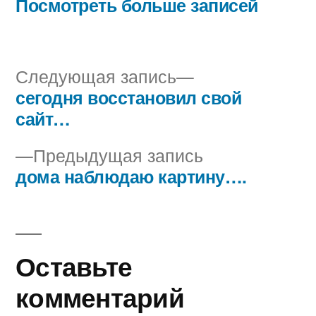
Посмотреть больше записей
Следующая
Следующая запись
запись:
сегодня восстановил свой
Навигация
сайт…
по
Предыдущая
Предыдущая запись
записям
запись:
дома наблюдаю картину….
Оставьте
комментарий