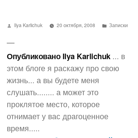
Написано
Написано
Ilya Karlichuk
20 октября, 2008
Записки
автором
в
Опубликовано Ilya Karlichuk
... в
этом блоге я раскажу про свою
жизнь... а вы будете меня
слушать........ а может это
проклятое место, которое
отнимает у вас драгоценное
время.....