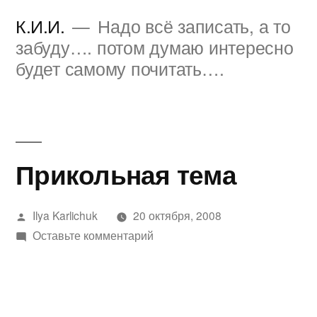
Перейти
К.И.И.
Надо всё записать, а то
к
забуду…. потом думаю интересно
будет самому почитать….
содержимому
Прикольная тема
Написано
Ilya Karlichuk
20 октября, 2008
автором
к
Оставьте комментарий
Прикольная
тема