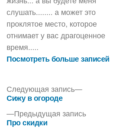
жизнь... а вы будете меня
слушать........ а может это
проклятое место, которое
отнимает у вас драгоценное
время.....
Посмотреть больше записей
Следующая
Следующая запись
запись:
Сижу в огороде
Навигация
Предыдущая
Предыдущая запись
по
запись:
Про скидки
записям