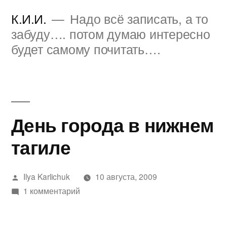
Перейти
К.И.И.
Надо всё записать, а то
к
забуду…. потом думаю интересно
будет самому почитать….
содержимому
День города в нижнем
тагиле
Написано
Ilya Karlichuk
10 августа, 2009
автором
к
1 комментарий
записи
День