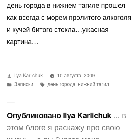
день города в нижнем тагиле прошел
города
в
как всегда с морем пролитого алкоголя
нижнем
и кучей битого стекла…ужасная
тагиле
картина…
Написано
Ilya Karlichuk
10 августа, 2009
автором
Написано
Метки:
Записки
день города
,
нижний тагил
в
Опубликовано Ilya Karlichuk
... в
этом блоге я раскажу про свою