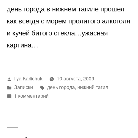
день города в нижнем тагиле прошел
как всегда с морем пролитого алкоголя
и кучей битого стекла…ужасная
картина…
Написано
Ilya Karlichuk
10 августа, 2009
автором
Написано
Метки:
Записки
день города
,
нижний тагил
в
к
1 комментарий
записи
День
города
в