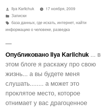
Написано
Ilya Karlichuk
17 ноября, 2009
автором
Написано
Записки
в
Метки:
база данных
,
где искать
,
интернет
,
найти
информацию о человеке
,
разведка
Опубликовано Ilya Karlichuk
... в
этом блоге я раскажу про свою
жизнь... а вы будете меня
слушать........ а может это
проклятое место, которое
отнимает у вас драгоценное