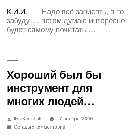
Перейти
К.И.И.
Надо всё записать, а то
к
забуду…. потом думаю интересно
будет самому почитать….
содержимому
Хороший был бы
инструмент для
многих людей…
Написано
Ilya Karlichuk
17 ноября, 2009
автором
к
Оставьте комментарий
Хороший