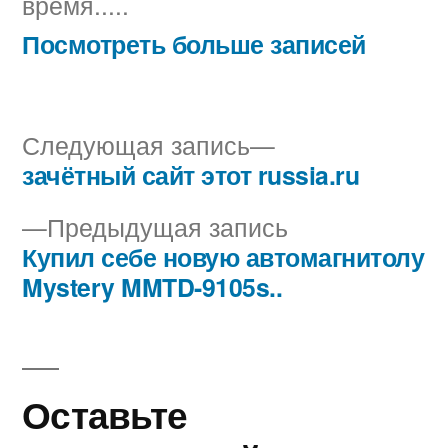
время.....
Посмотреть больше записей
Следующая
Следующая запись
запись:
зачётный сайт этот russia.ru
Навигация
Предыдущая
Предыдущая запись
по
запись:
Купил себе новую автомагнитолу
записям
Mystery MMTD-9105s..
Оставьте