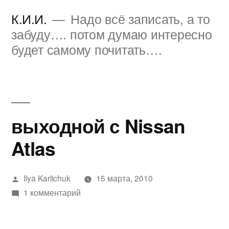
Перейти
К.И.И.
Надо всё записать, а то
к
забуду…. потом думаю интересно
будет самому почитать….
содержимому
выходной с Nissan
Atlas
Написано
Ilya Karlichuk
15 марта, 2010
автором
к
1 комментарий
записи
выходной