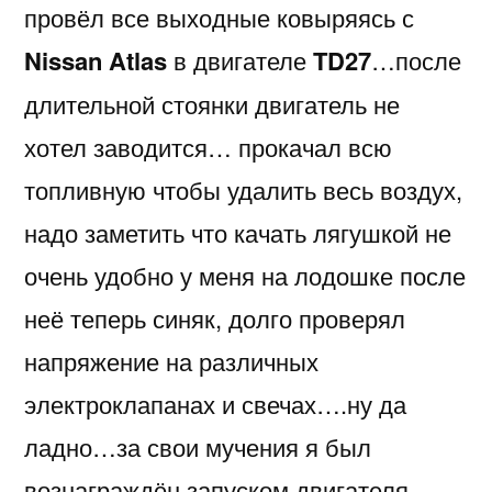
провёл все выходные ковыряясь с
с
Nissan
Nissan Atlas
в двигателе
TD27
…после
Atlas
длительной стоянки двигатель не
хотел заводится… прокачал всю
топливную чтобы удалить весь воздух,
надо заметить что качать лягушкой не
очень удобно у меня на лодошке после
неё теперь синяк, долго проверял
напряжение на различных
электроклапанах и свечах….ну да
ладно…за свои мучения я был
вознаграждён запуском двигателя….