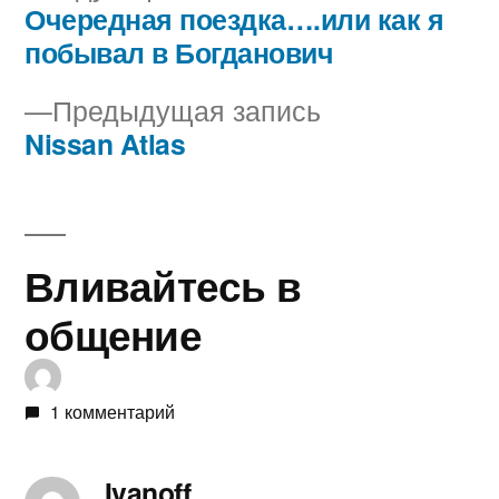
запись:
Очередная поездка….или как я
Навигация
побывал в Богданович
по
Предыдущая
Предыдущая запись
записям
запись:
Nissan Atlas
Вливайтесь в
общение
1 комментарий
Ivanoff