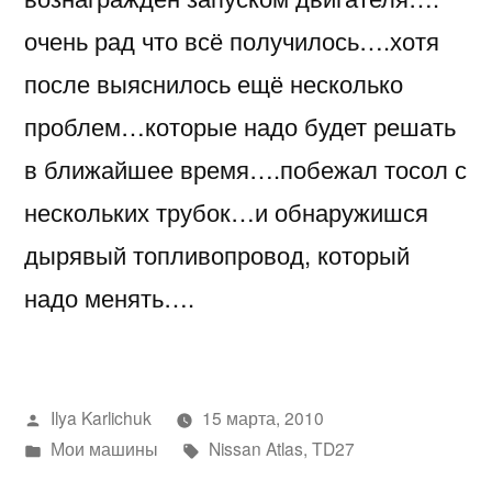
очень рад что всё получилось….хотя
после выяснилось ещё несколько
проблем…которые надо будет решать
в ближайшее время….побежал тосол с
нескольких трубок…и обнаружишся
дырявый топливопровод, который
надо менять….
Написано
Ilya Karlichuk
15 марта, 2010
автором
Написано
Метки:
Мои машины
Nissan Atlas
,
TD27
в