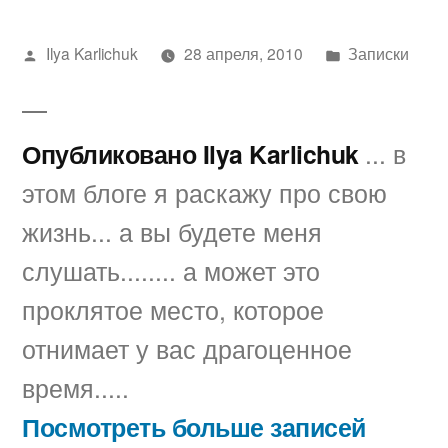
Написано
Написано
Ilya Karlichuk
28 апреля, 2010
Записки
автором
в
Опубликовано Ilya Karlichuk
... в
этом блоге я раскажу про свою
жизнь... а вы будете меня
слушать........ а может это
проклятое место, которое
отнимает у вас драгоценное
время.....
Посмотреть больше записей