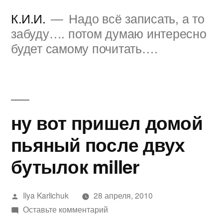
Перейти
К.И.И.
Надо всё записать, а то
к
забуду…. потом думаю интересно
будет самому почитать….
содержимому
ну вот пришел домой
пьяный после двух
бутылок miller
Написано
Ilya Karlichuk
28 апреля, 2010
автором
к
Оставьте комментарий
ну