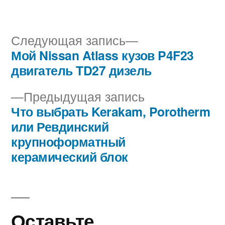
Следующая
Следующая запись
запись:
Мой Nissan Atlass кузов P4F23
Навигация
двигатель TD27 дизель
по
Предыдущая
Предыдущая запись
записям
запись:
Что выбрать Kerakam, Porotherm
или Ревдинский
крупноформатный
керамический блок
Оставьте