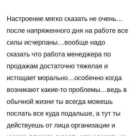
вот
Настроение мягко сказать не очень…
пришел
домой
после напряженного дня на работе все
пьяный
силы исчерпаны…вообще надо
после
двух
сказать что работа менеджера по
бутылок
продажам достаточно тяжелая и
miller
истощает морально…особенно когда
возникают какие-то проблемы…ведь в
обычной жизни ты всегда можешь
послать все куда подальше, а тут ты
действуешь от лица организации и