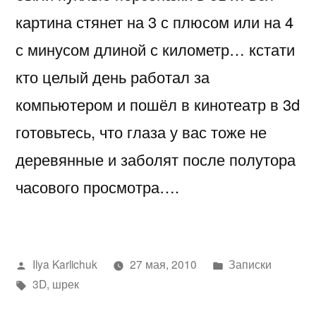
картина стянет на 3 с плюсом или на 4
с минусом длиной с километр… кстати
кто целый день работал за
компьютером и пошёл в кинотеатр в 3d
готовьтесь, что глаза у вас тоже не
деревянные и заболят после полутора
часового просмотра….
Написано
Написано
Ilya Karlichuk
27 мая, 2010
Записки
автором
Метки:
в
3D
,
шрек