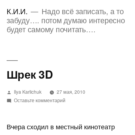
Перейти
К.И.И.
Надо всё записать, а то
к
забуду…. потом думаю интересно
будет самому почитать….
содержимому
Шрек 3D
Написано
Ilya Karlichuk
27 мая, 2010
автором
к
Оставьте комментарий
Шрек
3D
Вчера сходил в местный кинотеатр