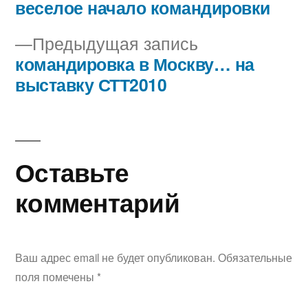
запись:
веселое начало командировки
Навигация
Предыдущая
Предыдущая запись
по
запись:
командировка в Москву… на
записям
выставку СТТ2010
Оставьте
комментарий
Ваш адрес email не будет опубликован.
Обязательные
поля помечены
*