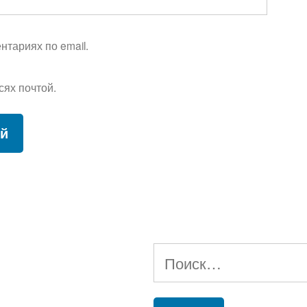
тариях по email.
сях почтой.
Найти: