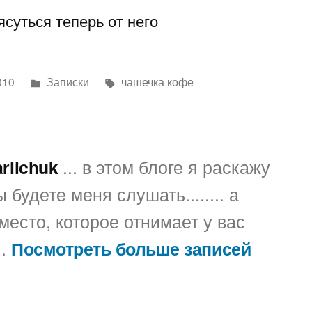
Написано
Метки:
010
Записки
чашечка кофе
в
arlichuk
... в этом блоге я раскажу
 будете меня слушать........ а
место, которое отнимает у вас
..
Посмотреть больше записей