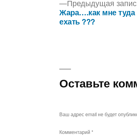
Предыдущая запис
Жара….как мне туда
Навигация
ехать ???
по
записям
Оставьте ком
Ваш адрес email не будет опублик
Комментарий
*