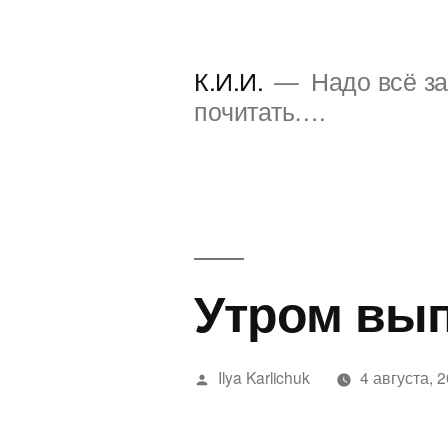
Перейти
к
К.И.И.
Надо всё за
содержимому
почитать….
Утром вы
Написано
Ilya Karlichuk
4 августа, 
автором