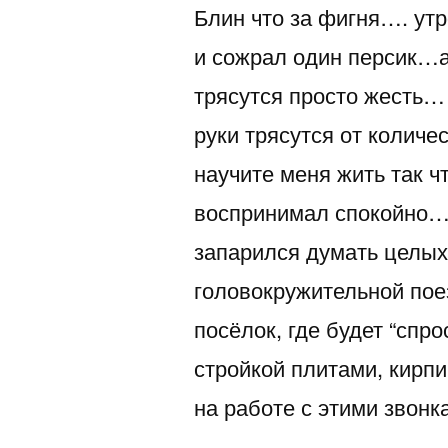
Блин что за фигня…. ут
и сожрал один персик…а 
трясутся просто жесть…
руки трясутся от количе
научите меня жить так ч
воспринимал спокойно…
запарился думать целых
головокружительной пое
посёлок, где будет “спр
стройкой плитами, кирпи
на работе с этими звон