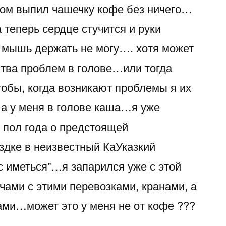
ром выпил чашечку кофе без ничего…
кофе…
теперь сердце стучится и руки
 мышь держать не могу…. хотя может
ства проблем в голове…или тогда
тобы, когда возникают проблемы я их
а у меня в голове каша…я уже
 пол года о предстоящей
здке в неизвестный КаУказкий
ос иметься”…я запарился уже с этой
чами с этими перевозками, кранами, а
ками…может это у меня не от кофе ???