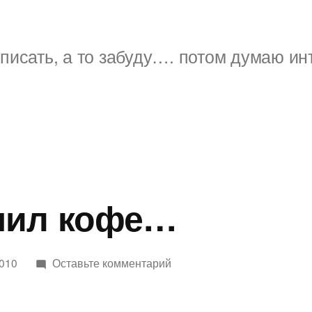
писать, а то забуду…. потом думаю ин
пил кофе…
к
2010
Оставьте комментарий
Утром
выпил