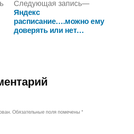
Предыдущая
Следующая
ь
Следующая запись
запись:
запись:
Яндекс
расписание….можно ему
доверять или нет…
ментарий
ован.
Обязательные поля помечены
*