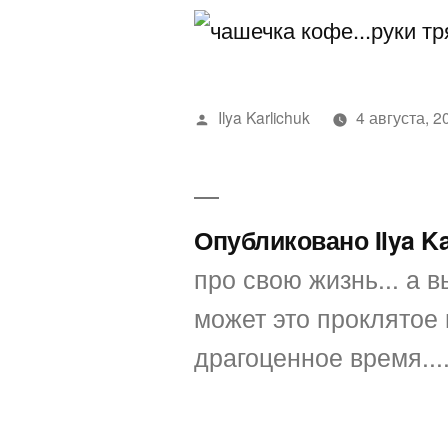
Написано
Ilya Karlichuk
4 августа, 2
автором
Опубликовано Ilya K
про свою жизнь... а вы
может это проклятое 
драгоценное время...